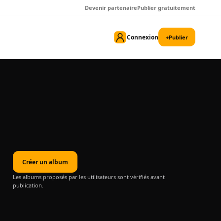
Devenir partenaire
Publier gratuitement
Connexion
+
Publier
Créer un album
Les albums proposés par les utilisateurs sont vérifiés avant
publication.