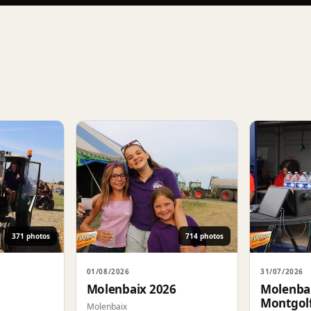
371 photos
714 photos
01/08/2026
31/07/2026
Molenbaix 2026
Molenbai
Montgolf
Molenbaix