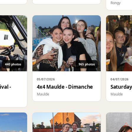
Rongy
440 photos
965 photos
05/07/2026
04/07/2026
val -
4x4 Maulde - Dimanche
Saturday
Maulde
Maulde