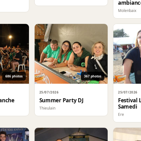
ambianc
Molenbaix
686 photos
367 photos
25/07/2026
25/07/2026
manche
Summer Party DJ
Festival 
Samedi
Thieulain
Ere