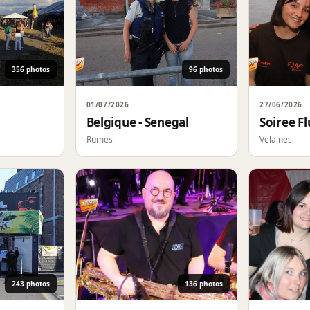
356 photos
96 photos
01/07/2026
27/06/2026
Belgique - Senegal
Soiree F
Rumes
Velaines
243 photos
136 photos