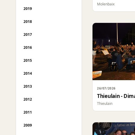
Molenbaix
2019
2018
2017
2016
2015
2014
2013
26/07/2026
Thieulain - Di
2012
Thieulain
2011
2009