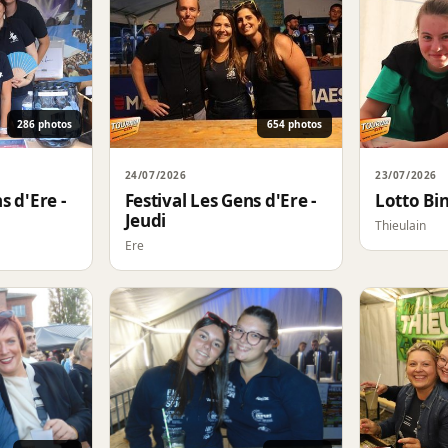
286 photos
654 photos
24/07/2026
23/07/2026
s d'Ere -
Festival Les Gens d'Ere -
Lotto Bi
Jeudi
Thieulain
Ere