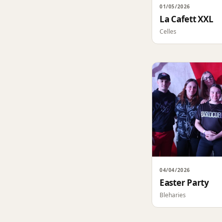
01/05/2026
La Cafett XXL
Celles
04/04/2026
Easter Party
Bleharies