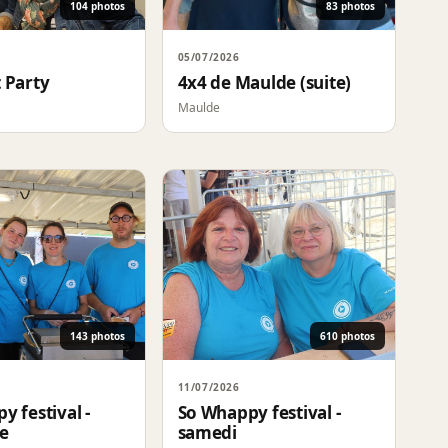
104 photos
83 photos
05/07/2026
 Party
4x4 de Maulde (suite)
Maulde
143 photos
610 photos
11/07/2026
y festival -
So Whappy festival -
e
samedi