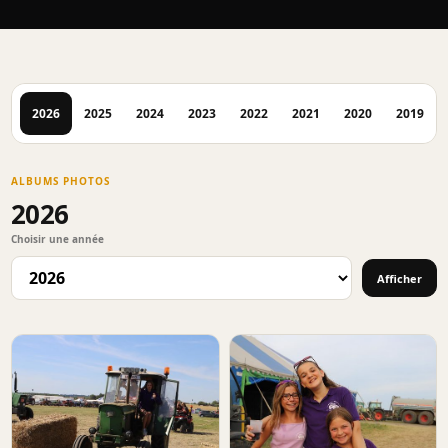
2026
2025
2024
2023
2022
2021
2020
2019
ALBUMS PHOTOS
2026
Choisir une année
Afficher