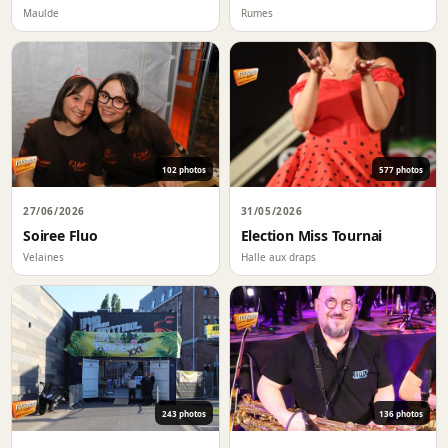
Maulde
Rumes
102 photos
577 photos
27/06/2026
31/05/2026
Soiree Fluo
Election Miss Tournai
Velaines
Halle aux draps
243 photos
136 photos