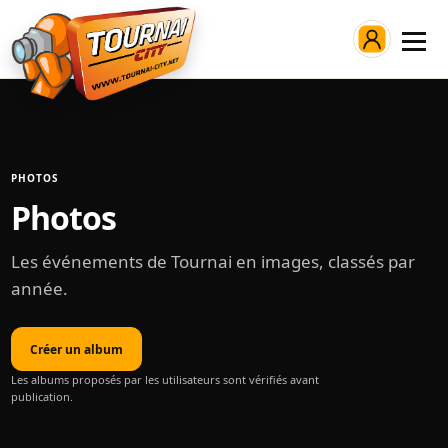
Connexion
PHOTOS
Photos
Les événements de Tournai en images, classés par
année.
Créer un album
Les albums proposés par les utilisateurs sont vérifiés avant
publication.