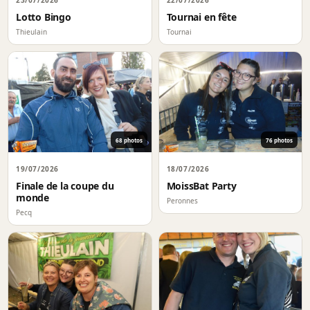
23/07/2026
22/07/2026
Lotto Bingo
Tournai en fête
Thieulain
Tournai
68 photos
76 photos
19/07/2026
18/07/2026
Finale de la coupe du
MoissBat Party
monde
Peronnes
Pecq