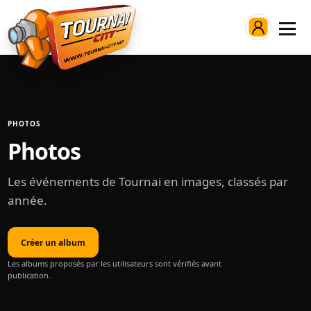
Connexion
PHOTOS
Photos
Les événements de Tournai en images, classés par
année.
Créer un album
Les albums proposés par les utilisateurs sont vérifiés avant
publication.