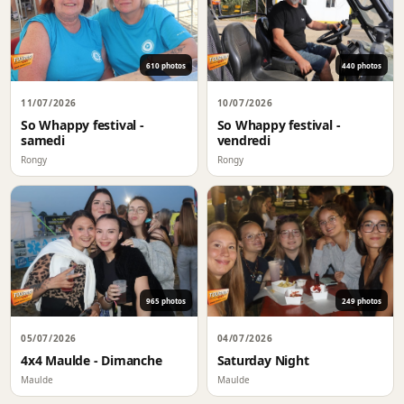
610 photos
440 photos
11/07/2026
10/07/2026
So Whappy festival -
So Whappy festival -
samedi
vendredi
Rongy
Rongy
965 photos
249 photos
05/07/2026
04/07/2026
4x4 Maulde - Dimanche
Saturday Night
Maulde
Maulde