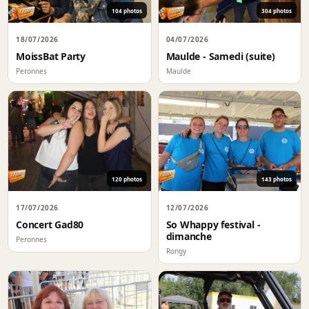
104 photos
304 photos
18/07/2026
04/07/2026
MoissBat Party
Maulde - Samedi (suite)
Peronnes
Maulde
120 photos
143 photos
17/07/2026
12/07/2026
Concert Gad80
So Whappy festival -
dimanche
Peronnes
Rongy