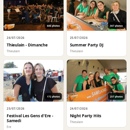
686 photos
367 photos
26/07/2026
25/07/2026
Thieulain - Dimanche
Summer Party DJ
Thieulain
Thieulain
172 photos
257 photos
25/07/2026
24/07/2026
Festival Les Gens d'Ere -
Night Party Hits
Samedi
Thieulain
Ere