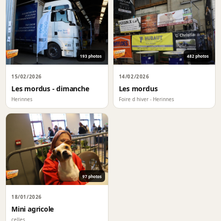
193 photos
482 photos
15/02/2026
14/02/2026
Les mordus - dimanche
Les mordus
Herinnes
Foire d hiver - Herinnes
97 photos
18/01/2026
Mini agricole
celles