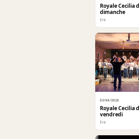
Royale Cecilia d
dimanche
Ere
03/04/2026
Royale Cecilia d
vendredi
Ere