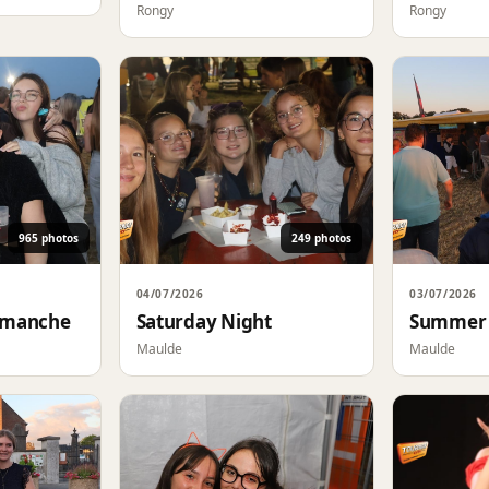
Rongy
Rongy
965 photos
249 photos
04/07/2026
03/07/2026
Dimanche
Saturday Night
Summer 
Maulde
Maulde