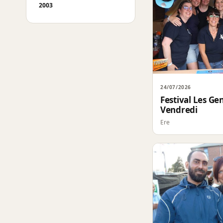
2003
24/07/2026
Festival Les Gen
Vendredi
Ere