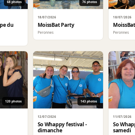
68 photos
76 photos
18/07/2026
18/07/2026
upe du
MoissBat Party
MoissBat
Peronnes
Peronnes
120 photos
143 photos
12/07/2026
11/07/2026
So Whappy festival -
So Whapp
dimanche
samedi