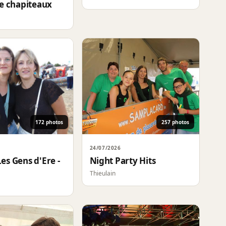
e chapiteaux
172 photos
257 photos
24/07/2026
Les Gens d'Ere -
Night Party Hits
Thieulain