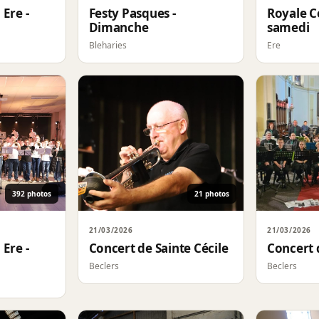
 Ere -
Festy Pasques -
Royale Ce
Dimanche
samedi
Bleharies
Ere
392 photos
21 photos
21/03/2026
21/03/2026
 Ere -
Concert de Sainte Cécile
Concert 
Beclers
Beclers