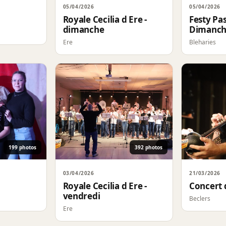
05/04/2026
05/04/2026
Royale Cecilia d Ere -
Festy Pa
dimanche
Dimanc
Ere
Bleharies
199 photos
392 photos
03/04/2026
21/03/2026
Royale Cecilia d Ere -
Concert 
vendredi
Beclers
Ere