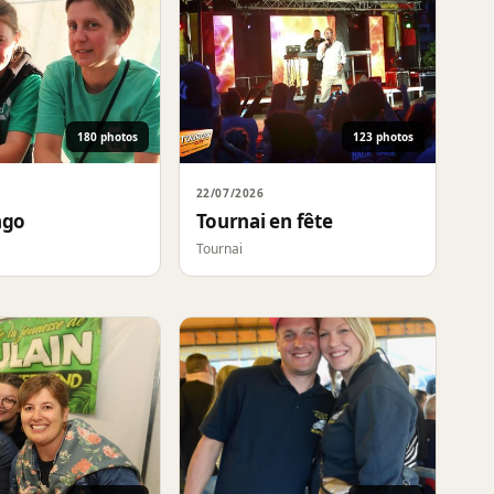
180 photos
123 photos
22/07/2026
ngo
Tournai en fête
Tournai