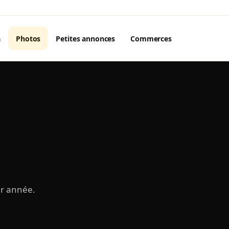
a
Photos
Petites annonces
Commerces
ar année.