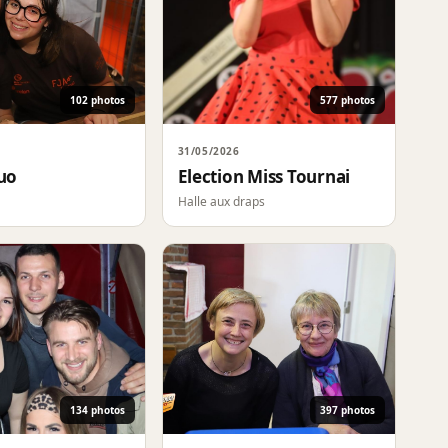
102 photos
577 photos
31/05/2026
luo
Election Miss Tournai
Halle aux draps
134 photos
397 photos