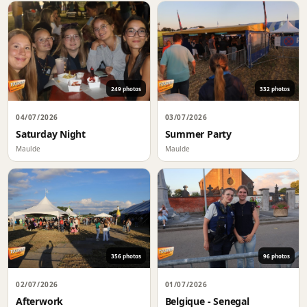
249 photos
332 photos
04/07/2026
03/07/2026
Saturday Night
Summer Party
Maulde
Maulde
356 photos
96 photos
02/07/2026
01/07/2026
Afterwork
Belgique - Senegal