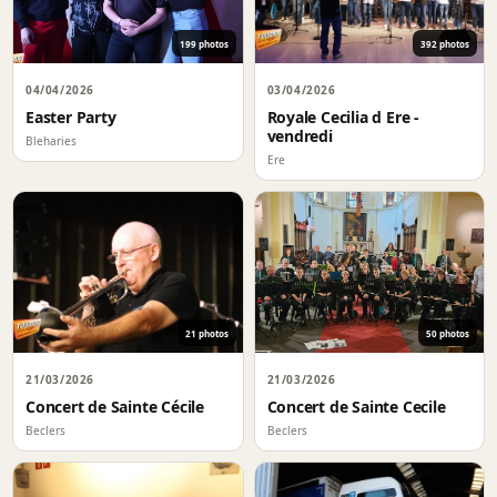
199 photos
392 photos
04/04/2026
03/04/2026
Easter Party
Royale Cecilia d Ere -
vendredi
Bleharies
Ere
21 photos
50 photos
21/03/2026
21/03/2026
Concert de Sainte Cécile
Concert de Sainte Cecile
Beclers
Beclers