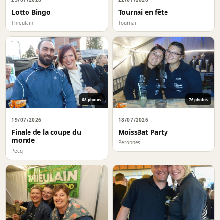
23/07/2026
22/07/2026
Lotto Bingo
Tournai en fête
Thieulain
Tournai
68 photos
76 photos
19/07/2026
18/07/2026
Finale de la coupe du
MoissBat Party
monde
Peronnes
Pecq