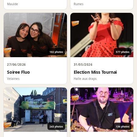
Maulde
Rumes
102 photos
577 photos
27/06/2026
31/05/2026
Soiree Fluo
Election Miss Tournai
Velaines
Halle aux draps
243 photos
136 photos