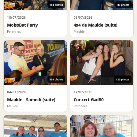
104 photos
83 photos
18/07/2026
05/07/2026
MoissBat Party
4x4 de Maulde (suite)
Peronnes
Maulde
304 photos
120 photos
04/07/2026
17/07/2026
Maulde - Samedi (suite)
Concert Gad80
Maulde
Peronnes