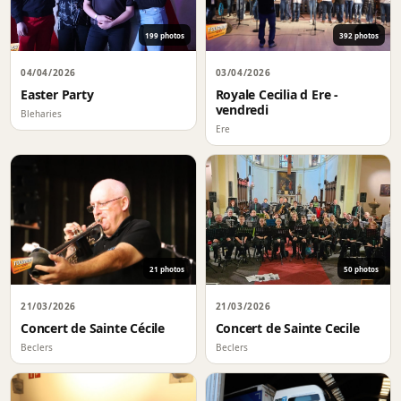
199 photos
392 photos
04/04/2026
03/04/2026
Easter Party
Royale Cecilia d Ere -
vendredi
Bleharies
Ere
21 photos
50 photos
21/03/2026
21/03/2026
Concert de Sainte Cécile
Concert de Sainte Cecile
Beclers
Beclers