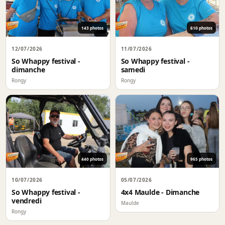
143 photos
610 photos
12/07/2026
11/07/2026
So Whappy festival -
So Whappy festival -
dimanche
samedi
Rongy
Rongy
440 photos
965 photos
10/07/2026
05/07/2026
So Whappy festival -
4x4 Maulde - Dimanche
vendredi
Maulde
Rongy