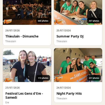
686 photos
367 photos
26/07/2026
25/07/2026
Thieulain - Dimanche
Summer Party DJ
Thieulain
Thieulain
172 photos
257 photos
25/07/2026
24/07/2026
Festival Les Gens d'Ere -
Night Party Hits
Samedi
Thieulain
Ere