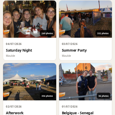
249 photos
332 photos
04/07/2026
03/07/2026
Saturday Night
Summer Party
Maulde
Maulde
356 photos
96 photos
02/07/2026
01/07/2026
Afterwork
Belgique - Senegal