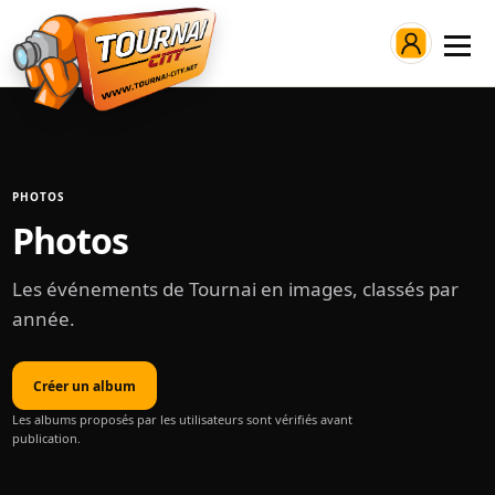
Connexion
PHOTOS
Photos
Les événements de Tournai en images, classés par
année.
Créer un album
Les albums proposés par les utilisateurs sont vérifiés avant
publication.