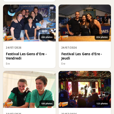
286 photos
654 photos
24/07/2026
24/07/2026
Festival Les Gens d'Ere -
Festival Les Gens d'Ere -
Vendredi
Jeudi
Ere
Ere
180 photos
123 photos