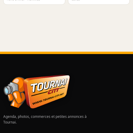
Agenda, photos, commerces et petites annonces à
Tournai.