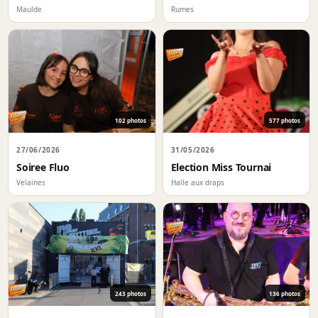
Maulde
Rumes
102 photos
577 photos
27/06/2026
31/05/2026
Soiree Fluo
Election Miss Tournai
Velaines
Halle aux draps
243 photos
136 photos