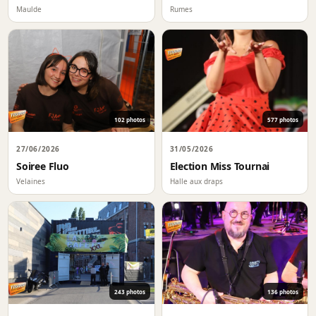
Maulde
Rumes
102 photos
577 photos
27/06/2026
31/05/2026
Soiree Fluo
Election Miss Tournai
Velaines
Halle aux draps
243 photos
136 photos