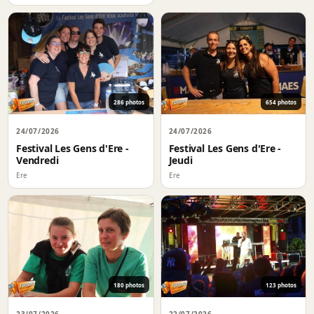
286 photos
654 photos
24/07/2026
24/07/2026
Festival Les Gens d'Ere -
Festival Les Gens d'Ere -
Vendredi
Jeudi
Ere
Ere
180 photos
123 photos