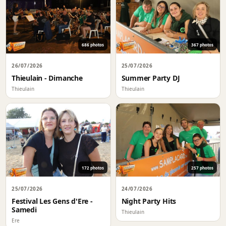
686 photos
367 photos
26/07/2026
25/07/2026
Thieulain - Dimanche
Summer Party DJ
Thieulain
Thieulain
172 photos
257 photos
25/07/2026
24/07/2026
Festival Les Gens d'Ere -
Night Party Hits
Samedi
Thieulain
Ere