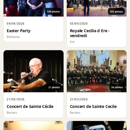
199 photos
392 photos
04/04/2026
03/04/2026
Easter Party
Royale Cecilia d Ere -
vendredi
Bleharies
Ere
21 photos
50 photos
21/03/2026
21/03/2026
Concert de Sainte Cécile
Concert de Sainte Cecile
Beclers
Beclers