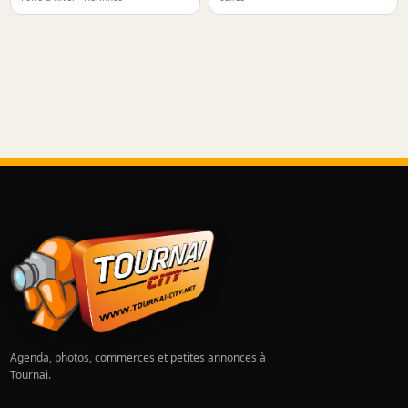
Agenda, photos, commerces et petites annonces à
Tournai.