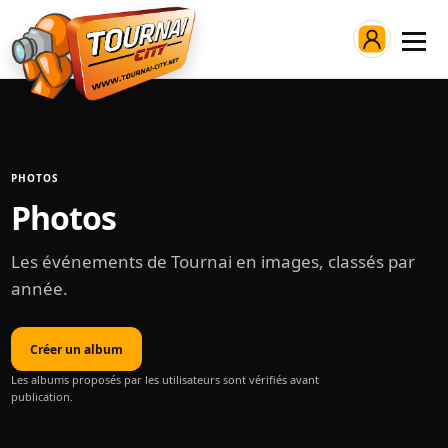
Connexion
PHOTOS
Photos
Les événements de Tournai en images, classés par
année.
Créer un album
Les albums proposés par les utilisateurs sont vérifiés avant
publication.