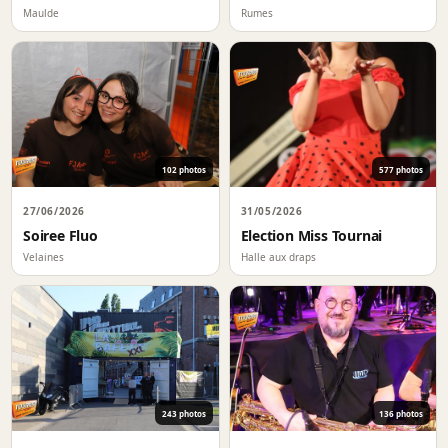
Maulde
Rumes
102 photos
577 photos
27/06/2026
31/05/2026
Soiree Fluo
Election Miss Tournai
Velaines
Halle aux draps
243 photos
136 photos