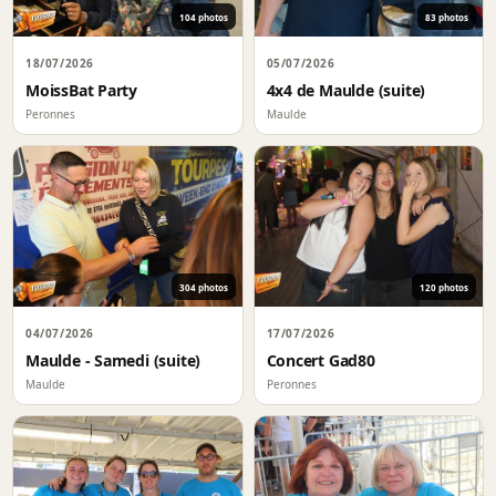
104 photos
83 photos
18/07/2026
05/07/2026
MoissBat Party
4x4 de Maulde (suite)
Peronnes
Maulde
304 photos
120 photos
04/07/2026
17/07/2026
Maulde - Samedi (suite)
Concert Gad80
Maulde
Peronnes