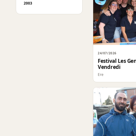
2003
24/07/2026
Festival Les Gen
Vendredi
Ere