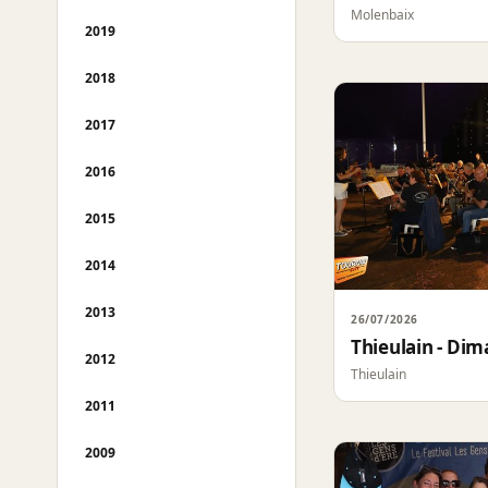
Molenbaix
2019
2018
2017
2016
2015
2014
2013
26/07/2026
Thieulain - Di
2012
Thieulain
2011
2009