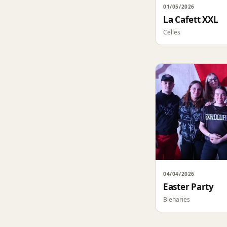
01/05/2026
La Cafett XXL
Celles
04/04/2026
Easter Party
Bleharies