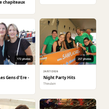
e chapiteaux
172 photos
257 photos
24/07/2026
Les Gens d'Ere -
Night Party Hits
Thieulain