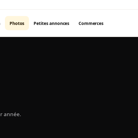
a
Photos
Petites annonces
Commerces
ar année.