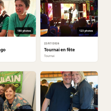
180 photos
123 photos
22/07/2026
ngo
Tournai en fête
Tournai