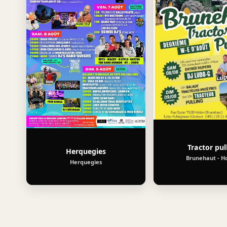
Tractor pul
Herquegies
Brunehaut - Ho
Herquegies
02/08/2026
Gymkhana
de
Molenbaix