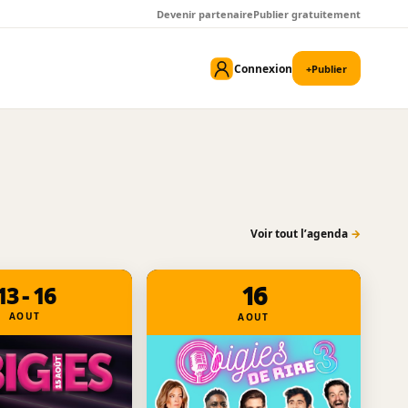
Devenir partenaire
Publier gratuitement
Connexion
+
Publier
Voir tout l’agenda
→
16
13 - 16
AOUT
AOUT