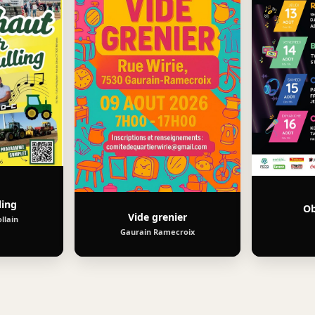
ling
Ob
Vide grenier
llain
Gaurain Ramecroix
01/08/2026
Molenbaix
2026