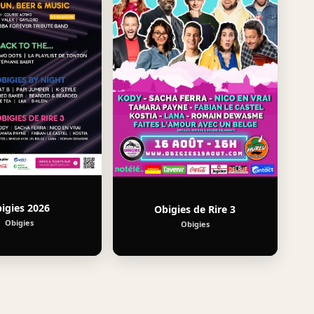
31/07/2026
Molenbaix
igies 2026
Obigies de Rire 3
-
Obigies
Obigies
Montgolfiades
et
soirée
ambiance
chapiteaux