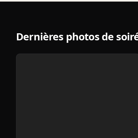
Molenbaix
•
371
photos
VOIR
Dernières photos de soir
L'ALBUM
→
26/07/2026
Festival
Les
Gens
d'Ere
Ere
•
280
photos
VOIR