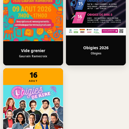
Obigies 2026
Vide grenier
Obigies
Gaurain Ramecroix
16
AOUT