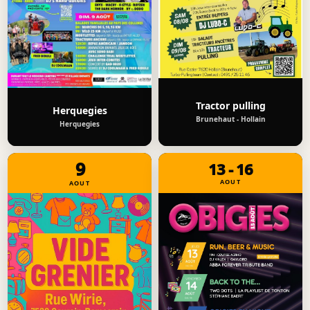
Tractor pulling
Herquegies
Brunehaut - Hollain
Herquegies
9
13 - 16
AOUT
AOUT