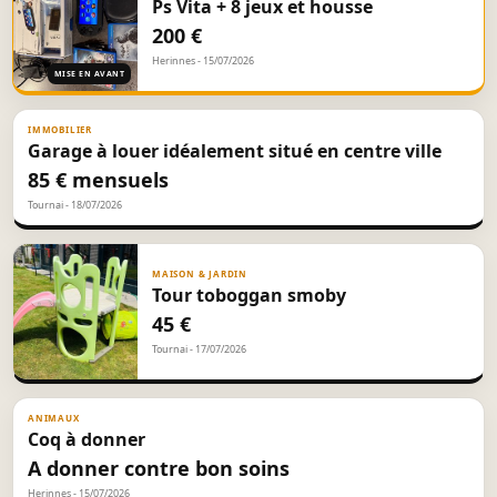
Ps Vita + 8 jeux et housse
200 €
Herinnes - 15/07/2026
MISE EN AVANT
IMMOBILIER
Garage à louer idéalement situé en centre ville
85 € mensuels
Tournai - 18/07/2026
MAISON & JARDIN
Tour toboggan smoby
45 €
Tournai - 17/07/2026
ANIMAUX
Coq à donner
A donner contre bon soins
Herinnes - 15/07/2026