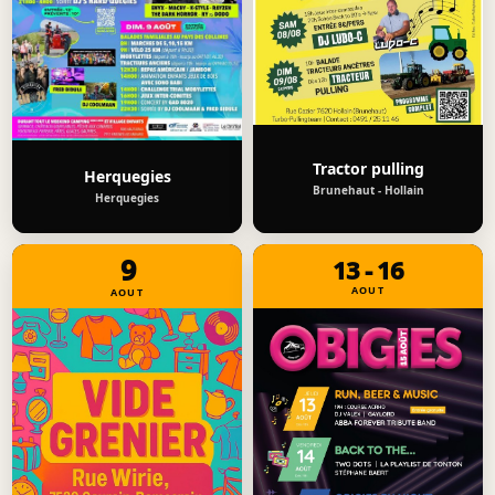
Tractor pulling
Herquegies
Brunehaut - Hollain
Herquegies
9
13 - 16
AOUT
AOUT