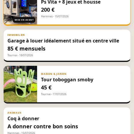
Ps Vita + 8 jeux et housse
200 €
Herinnes - 15/07/2026
MISE EN AVANT
IMMOBILIER
Garage à louer idéalement situé en centre ville
85 € mensuels
Tournai - 18/07/2026
MAISON & JARDIN
Tour toboggan smoby
45 €
Tournai - 17/07/2026
ANIMAUX
Coq à donner
A donner contre bon soins
Herinnes - 15/07/2026