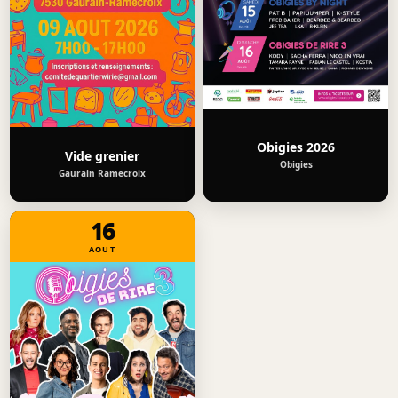
Obigies 2026
Vide grenier
Obigies
Gaurain Ramecroix
16
AOUT